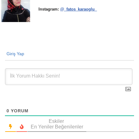
Instagram:
@_fatos_karaoglu_
Giriş Yap
0
YORUM
Eskiler
En Yeniler
Beğenilenler