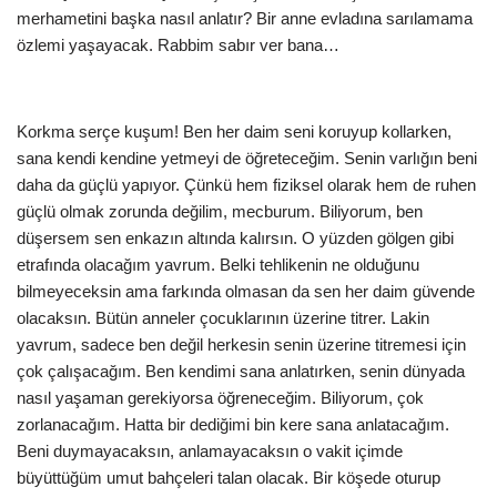
merhametini başka nasıl anlatır? Bir anne evladına sarılamama
özlemi yaşayacak. Rabbim sabır ver bana…
Korkma serçe kuşum! Ben her daim seni koruyup kollarken,
sana kendi kendine yetmeyi de öğreteceğim. Senin varlığın beni
daha da güçlü yapıyor. Çünkü hem fiziksel olarak hem de ruhen
güçlü olmak zorunda değilim, mecburum. Biliyorum, ben
düşersem sen enkazın altında kalırsın. O yüzden gölgen gibi
etrafında olacağım yavrum. Belki tehlikenin ne olduğunu
bilmeyeceksin ama farkında olmasan da sen her daim güvende
olacaksın. Bütün anneler çocuklarının üzerine titrer. Lakin
yavrum, sadece ben değil herkesin senin üzerine titremesi için
çok çalışacağım. Ben kendimi sana anlatırken, senin dünyada
nasıl yaşaman gerekiyorsa öğreneceğim. Biliyorum, çok
zorlanacağım. Hatta bir dediğimi bin kere sana anlatacağım.
Beni duymayacaksın, anlamayacaksın o vakit içimde
büyüttüğüm umut bahçeleri talan olacak. Bir köşede oturup