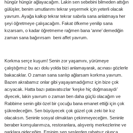
hüngür hüngür ağlayacağım. Lakin sen sebebini bilmeden attığın
gülüşler, benim umutlarımı tekrar yeşermek için yeterli olacak
yavrum. Ayağa kalkıp tekrar tekrar sabırla sana anlatmaya her
şeyi öğretmeye çalışacağım. Fakat öfkeme yenilip sana
kızarsam, o kadar öğretmeme rağmen bana ‘anne’ demediğin
zaman sana bağırırsam beni affet yavrum.
Korkma serçe kuşum! Senin zor yaşamını, yürümeye
çalıştığımız bu acı dolu yolda bizi anlamayarak, acınası gözlerle
bakacaklar. O zaman sana sarılıp ağlarsam korkma yavrum.
Bazen akrabamız onlar gibi yaşayamadığımız için bize çok
acıyacak. Hatta bazı patavatsızlar ‘keşke hiç doğmasaydı’
diyecek, lakin yavrum o zaman ben daha güçlü olacağım ve
Rabbime senin gibi özel bir çocuğu bana emanet ettiği için çok
şükredeceğim. Sen büyüyecek çok güzel çok zeki bir kız
olacaksın. Seninle sosyal olmaktan çekinmeyeceğim. Seninle
beraber komşularımıza, restoranlara, alışveriş merkezlerine ve
parklara gideceğim. Eminim sen seslerden rahatsız olunca