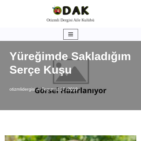
İçeriğe
Otizmli Dergisi Aile Kulübü
geç
Yüreğimde Sakladığım
Serçe Kuşu
otizmlidergisi
Temmuz 17, 2019