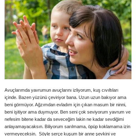
Avuçlarımda yavrumun avuçlarını izliyorum, kuş cıvıltıları
içinde. Bazen yüzünü çeviriyor bana. Uzun uzun bakıyor ama
beni görmüyor. Ağzımdan evladım için çıkan masum bir ninni,
beni işitiyor ama duymuyor. Ben seni çok seviyorum yavrum ve
nefesim bitene kadar da seveceğim lakin ne kadar sevdiğimi
anlayamayacaksın. Biliyorum sarılmama, öpüp koklamama izin
vermeyeceksin. Söyle serçe kuşum bir anne şevkini ve