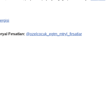
ergisi
yal Fırsatları:
@ozelcocuk_egtm_mtryl_firsatlar