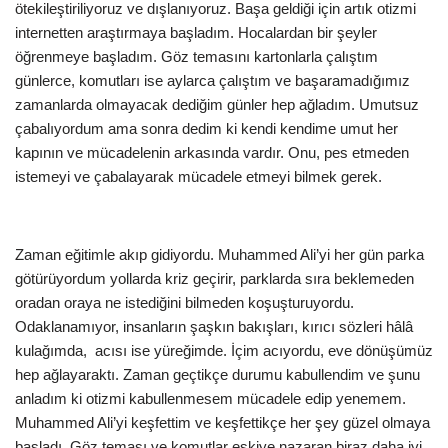
ötekileştiriliyoruz ve dışlanıyoruz. Başa geldiği için artık otizmi
internetten araştırmaya başladım. Hocalardan bir şeyler
öğrenmeye başladım. Göz temasını kartonlarla çalıştım
günlerce, komutları ise aylarca çalıştım ve başaramadığımız
zamanlarda olmayacak dediğim günler hep ağladım. Umutsuz
çabalıyordum ama sonra dedim ki kendi kendime umut her
kapının ve mücadelenin arkasında vardır. Onu, pes etmeden
istemeyi ve çabalayarak mücadele etmeyi bilmek gerek.
Zaman eğitimle akıp gidiyordu. Muhammed Ali’yi her gün parka
götürüyordum yollarda kriz geçirir, parklarda sıra beklemeden
oradan oraya ne istediğini bilmeden koşuşturuyordu.
Odaklanamıyor, insanların şaşkın bakışları, kırıcı sözleri hâlâ
kulağımda, acısı ise yüreğimde. İçim acıyordu, eve dönüşümüz
hep ağlayaraktı. Zaman geçtikçe durumu kabullendim ve şunu
anladım ki otizmi kabullenmesem mücadele edip yenemem.
Muhammed Ali’yi keşfettim ve keşfettikçe her şey güzel olmaya
başladı. Göz teması ve komutlar eskiye nazaran biraz daha iyi.