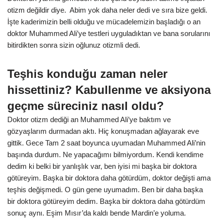
otizm değildir diye. Abim yok daha neler dedi ve sıra bize geldi.
İşte kaderimizin belli olduğu ve mücadelemizin başladığı o an
doktor Muhammed Ali’ye testleri uyguladıktan ve bana sorularını
bitirdikten sonra sizin oğlunuz otizmli dedi.
Teşhis konduğu zaman neler
hissettiniz? Kabullenme ve aksiyona
geçme süreciniz nasıl oldu?
Doktor otizm dediği an Muhammed Ali’ye baktım ve
gözyaşlarım durmadan aktı. Hiç konuşmadan ağlayarak eve
gittik. Gece Tam 2 saat boyunca uyumadan Muhammed Ali’nin
başında durdum. Ne yapacağımı bilmiyordum. Kendi kendime
dedim ki belki bir yanlışlık var, ben iyisi mi başka bir doktora
götüreyim. Başka bir doktora daha götürdüm, doktor değişti ama
teşhis değişmedi. O gün gene uyumadım. Ben bir daha başka
bir doktora götüreyim dedim. Başka bir doktora daha götürdüm
sonuç aynı. Eşim Mısır’da kaldı bende Mardin’e yoluma.