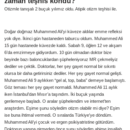
zaman teşhis kondu?
Otizmle tanışalı 2 buçuk yılımız oldu. Atipik otizm teşhisi ile.
Doğar doğmaz Muhammed Ali’yi küveze aldılar emme refleksi
yok diye. İkinci gün hastaneden taburcu oldum. Muhammed Ali
15 gün hastanede küvezde kaldı. Sabah 9, öğlen 12 ve akşam
6’da emzirmeye gidiyordum. 10 gün olmadan doktor bize
beyinde bazı baloncuklardan şüpheleniyoruz MR çekmeliyiz
dediler ve çektik. Doktorlar, her şey gayet normal bir sıkıntı
olursa bir daha getirirsiniz dediler. Her şey gayet normal gelişti.
Muhammed Ali 9 aylıkken “gel al, top, baba” demeye başlamıştı.
Göz teması her şey gayet normaldi. Muhammed Ali 11 aylık
iken İstanbul’dan Mısır’a taşındım. İki buçuk yaşında
gerilemeye başladı. O aralar şüphelendim ve internet’ten
araştırdım. Eşime şunu söyledim otizm olabilir mi diye? Eşim
ise buna ihtimal vermedi. O sıralarda Türkiye’ye döndüm.
Muhammed Ali’yi çocuk ve ergen psikiyatristine götürdüm.
Doktorun yanına girmeden önce şunu söyledim abime inşallah