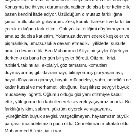
Konuşma ise ihtiyacı durumunda nadiren de olsa birer kelime ile
bazen kendini ifade ediyor. Üzüldüğüm o mutsuz farklılığına
şimdi mutlu olarak gülüyorum. Zeki, komik, hareketli ve farklı bir
çocuk olduğunu fark ettim. Çok yol kat ettiğimi düşünmüyorum
ama az da olsa kat ettim. Yolumuza devam ederek keşkeler ve
pişmanlıkla, umutsuzlukla devam etmedik. İyiliklerle, şükürle,
umutla devam ettik. Ben Muhammed Ali’ye bir şeyler öğreteyim
derken o da bana her gün bir şeyler öğretti. Otizmi, krizi,
rutinleri, takıntıları, ekolaliyi, göz temasını, komutları
duymuyormuş gibi davranmayı, bilmiyormuş gibi yaşamayı,
hayal dünyasına girmeyi, hayatı, mücadeleyi, sabrı, anneliğin ne
kadar kutsal ve merhametli olduğunu, karşılıksız sevgiyi büyük
mücadeleyi öğretti. Oğlumu olduğu gibi yanı otizmiyle kabul
ettik, yük görmeden kabullenerek severek yaşıyoruz onunla. Bu
farklılığı iyikim, sabrım, şükrüm diyerek ve yaşayarak,
yüreğimizin büyük sevgisi, vazgeçilmeyen, hayatımızın büyük
parçası, mücadelemizin gücü oldu. Cennetimizin mükâfatı oldu
Muhammed Ali’miz, iyi ki var.