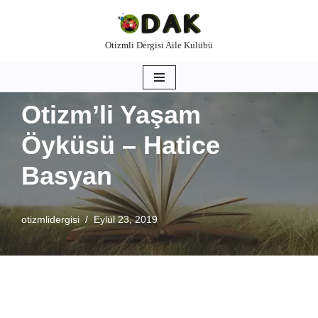
İçeriğe
Otizmli Dergisi Aile Kulübü
geç
Otizm’li Yaşam
Öyküsü – Hatice
Basyan
otizmlidergisi
Eylül 23, 2019