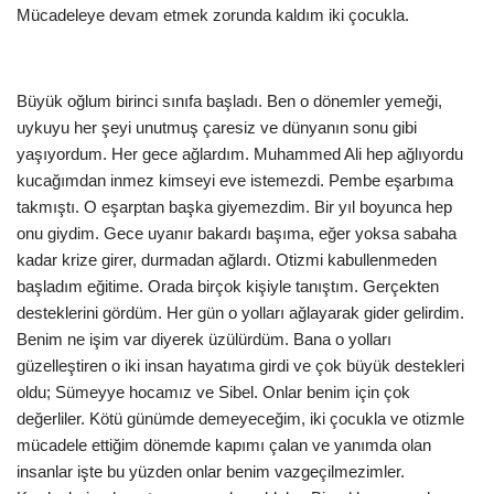
Mücadeleye devam etmek zorunda kaldım iki çocukla.
Büyük oğlum birinci sınıfa başladı. Ben o dönemler yemeği,
uykuyu her şeyi unutmuş çaresiz ve dünyanın sonu gibi
yaşıyordum. Her gece ağlardım. Muhammed Ali hep ağlıyordu
kucağımdan inmez kimseyi eve istemezdi. Pembe eşarbıma
takmıştı. O eşarptan başka giyemezdim. Bir yıl boyunca hep
onu giydim. Gece uyanır bakardı başıma, eğer yoksa sabaha
kadar krize girer, durmadan ağlardı. Otizmi kabullenmeden
başladım eğitime. Orada birçok kişiyle tanıştım. Gerçekten
desteklerini gördüm. Her gün o yolları ağlayarak gider gelirdim.
Benim ne işim var diyerek üzülürdüm. Bana o yolları
güzelleştiren o iki insan hayatıma girdi ve çok büyük destekleri
oldu; Sümeyye hocamız ve Sibel. Onlar benim için çok
değerliler. Kötü günümde demeyeceğim, iki çocukla ve otizmle
mücadele ettiğim dönemde kapımı çalan ve yanımda olan
insanlar işte bu yüzden onlar benim vazgeçilmezimler.