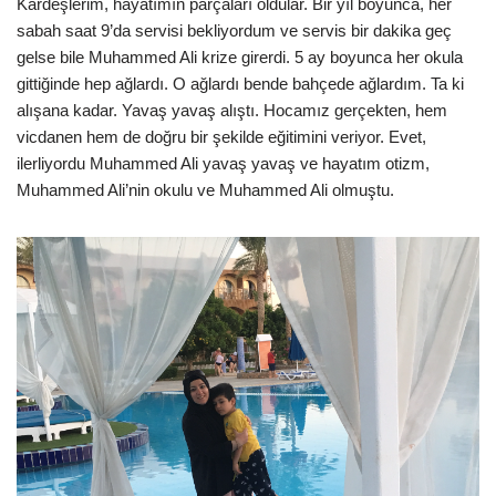
Kardeşlerim, hayatımın parçaları oldular. Bir yıl boyunca, her
sabah saat 9’da servisi bekliyordum ve servis bir dakika geç
gelse bile Muhammed Ali krize girerdi. 5 ay boyunca her okula
gittiğinde hep ağlardı. O ağlardı bende bahçede ağlardım. Ta ki
alışana kadar. Yavaş yavaş alıştı. Hocamız gerçekten, hem
vicdanen hem de doğru bir şekilde eğitimini veriyor. Evet,
ilerliyordu Muhammed Ali yavaş yavaş ve hayatım otizm,
Muhammed Ali’nin okulu ve Muhammed Ali olmuştu.