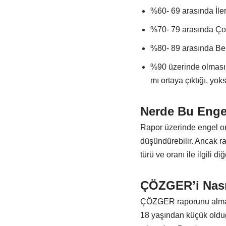
%60- 69 arasında İl
%70- 79 arasında Ço
%80- 89 arasında Be
%90 üzerinde olması
mı ortaya çıktığı, yo
Nerde Bu Enge
Rapor üzerinde engel o
düşündürebilir. Ancak r
türü ve oranı ile ilgili di
ÇÖZGER’i Nası
ÇÖZGER raporunu almak 
18 yaşından küçük oldu