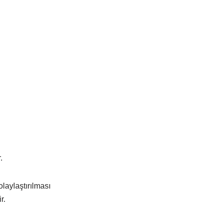
.
laylaştırılması
r.