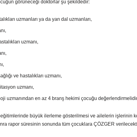
ocuğun görüneceği doktorlar şu şekildedir:
alıkları uzmanları ya da yan dal uzmanları,
anı,
stalıkları uzmanı,
anı,
nı,
ğlığı ve hastalıkları uzmanı,
ilitasyon uzmanı,
loji uzmanından en az 4 branş hekimi çocuğu değerlendirmelidir
itimlerinde büyük ilerleme gösterilmesi ve ailelerin işlerinin ko
nra rapor süresinin sonunda tüm çocuklara ÇÖZGER verilecekti