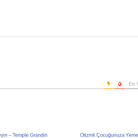
En Y
Beyin – Temple Grandin
Otizmli Çocuğunuza Yemek