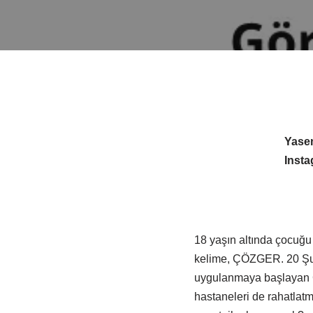
Yase
Inst
18 yaşın altında çocuğu b
kelime, ÇÖZGER. 20 Şuba
uygulanmaya başlayan Ç
hastaneleri de rahatla