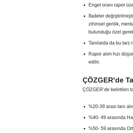
Engel oranı rapor üze
İfadeler değiştirilmiş
zihinsel gerilik, men
bulunduğu özel gereks
Tanılarda da bu tarz 
Rapor alım hızı düşür
edilir.
ÇÖZGER’de Tanı
ÇÖZGER’de belirtilen tanı
%20-39 arası tanı a
%40- 49 arasında Ha
%50- 59 arasında O