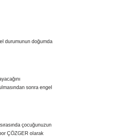
engel durumunun doğumda
ayacağını
tulmasından sonra engel
 sırasında çocuğunuzun
apor ÇÖZGER olarak