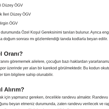
eri Düzey ÖGV
k İleri Düzey ÖGV
lirgin ÖGV
 durumunda Özel Koşul Gereksinimi tanıları bulunur. Ayrıca 
ksa doğum sonrası mı gözlemlendiği tanıda kodlarla beyan edilir.
l Oranı?
ranını görememek ailelere, çocuğun bazı haklardan yararlanam
apor üzerinde yer alan bir karekod görülmektedir. Bu kodun oku
ğer tüm bilgilere sahip olunabilir.
l Alırım?
için yapmanız gereken, öncelikle randevu almaktır. Randevu
ğunu beyan etmeniz durumunda, zaten randevu verilecek ve r