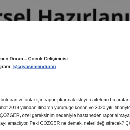
men Duran – Çocuk Gelişimcisi
agram:
@cgyasemenduran
ulunan ve onlar için rapor çıkarmak isteyen ailelerin bu aralar ço
t 2019 yılından itibaren yürürlüğe konan ve 2020 yılı itibariyl
ÖZGER, özel gereksinim nedeniyle hastaneden rapor almaya ça
tmayı amaçlıyor. Peki ÇÖZGER ne demek, neleri değiştirecek? 