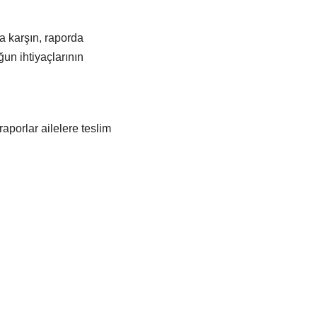
na karşın, raporda
un ihtiyaçlarının
porlar ailelere teslim