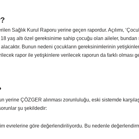
r?
en Sağlık Kurul Raporu yerine geçen rapordur. Açılımı, ‘Çocuk
18 yaş altı özel gereksinime sahip çocuğu olan aileler, bundan
acaktır. Bunun nedeni çocukların gereksinimlerinin yetişkinlerd
ecek rapor ile yetişkinlere verilecek raporun da farklı olması g
?
un yerine ÇÖZGER alınması zorunluluğu, eski sistemde karşılaş
orunlar şu şekildedir:
şim evrelerine göre değerlendiriliyordu. Bu nedenle değerlendir