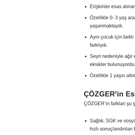
Erişkinler esas alına
Özellikle 0- 3 yaş a
yaşanmaktaydı.
Aynı çocuk için farklı
farklıydı.
Seyri nedeniyle ağır
eksikler bulunuyordu
Özellikle 1 yaşın alt
ÇÖZGER’in Esk
ÇÖZGER’in farkları şu şe
Sağlık, SGK ve sosya
hızlı sonuçlandırılan 