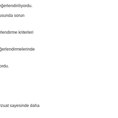
ğerlendiriliyordu.
nusunda sorun
lendirme kriterleri
eğerlendirmelerinde
ordu.
vzuat sayesinde daha