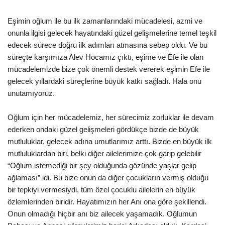
Eşimin oğlum ile bu ilk zamanlarındaki mücadelesi, azmi ve
onunla ilgisi gelecek hayatındaki güzel gelişmelerine temel teşkil
edecek sürece doğru ilk adımları atmasına sebep oldu. Ve bu
süreçte karşımıza Alev Hocamız çıktı, eşime ve Efe ile olan
mücadelemizde bize çok önemli destek vererek eşimin Efe ile
gelecek yıllardaki süreçlerine büyük katkı sağladı. Hala onu
unutamıyoruz.
Oğlum için her mücadelemiz, her sürecimiz zorluklar ile devam
ederken ondaki güzel gelişmeleri gördükçe bizde de büyük
mutluluklar, gelecek adına umutlarımız arttı. Bizde en büyük ilk
mutluluklardan biri, belki diğer ailelerimize çok garip gelebilir
“Oğlum istemediği bir şey olduğunda gözünde yaşlar gelip
ağlaması” idi. Bu bize onun da diğer çocukların vermiş olduğu
bir tepkiyi vermesiydi, tüm özel çocuklu ailelerin en büyük
özlemlerinden biridir. Hayatımızın her Anı ona göre şekillendi.
Onun olmadığı hiçbir anı biz ailecek yaşamadık. Oğlumun