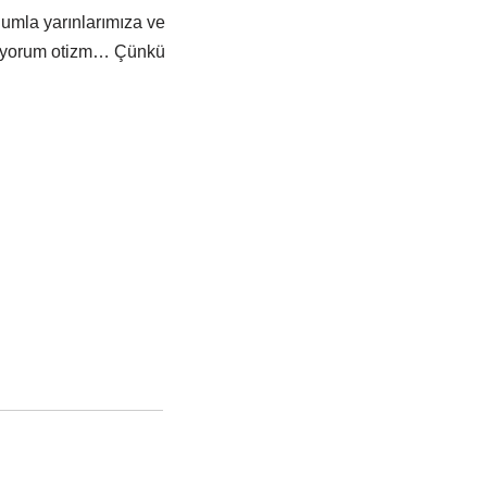
dumla yarınlarımıza ve
viyorum otizm… Çünkü