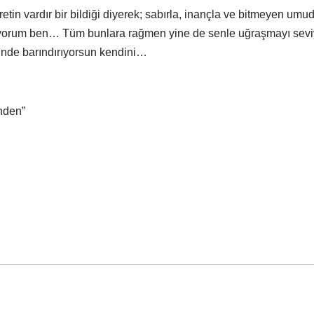
etin vardır bir bildiği diyerek; sabırla, inançla ve bitmeyen umu
ıyorum ben… Tüm bunlara rağmen yine de senle uğraşmayı se
sinde barındırıyorsun kendini…
nden”