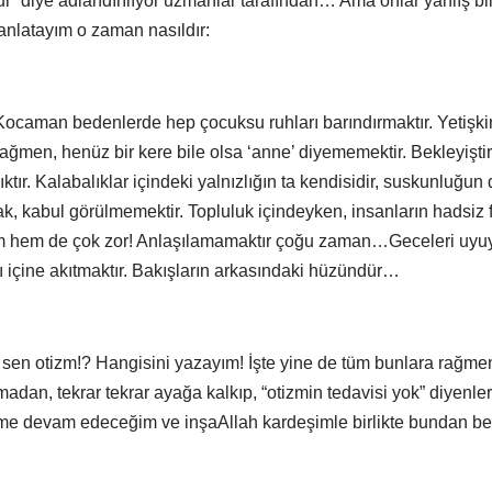
ur” diye adlandırılıyor uzmanlar tarafından… Ama onlar yanlış bili
 anlatayım o zaman nasıldır:
caman bedenlerde hep çocuksu ruhları barındırmaktır. Yetişki
ğmen, henüz bir kere bile olsa ‘anne’ diyememektir. Bekleyiştir,
r. Kalabalıklar içindeki yalnızlığın ta kendisidir, suskunluğun 
k, kabul görülmemektir. Topluluk içindeyken, insanların hadsiz f
tizm hem de çok zor! Anlaşılamamaktır çoğu zaman…Geceleri u
ı içine akıtmaktır. Bakışların arkasındaki hüzündür…
 sen otizm!? Hangisini yazayım! İşte yine de tüm bunlara rağme
dan, tekrar tekrar ayağa kalkıp, “otizmin tedavisi yok” diyenler
e devam edeceğim ve inşaAllah kardeşimle birlikte bundan ben