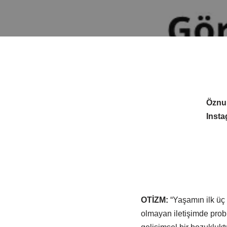
Öznu
Inst
OTİZM:
“Yaşamın ilk üç
olmayan iletişimde proble