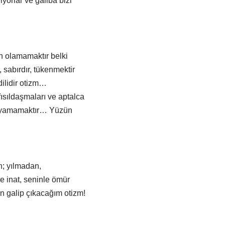
yorlar ve gâliba bizi
n olamamaktır belki
 sabırdır, tükenmektir
dilidir otizm…
ısıldaşmaları ve aptalca
yuyamamaktır… Yüzün
n; yılmadan,
e inat, seninle ömür
 galip çıkacağım otizm!