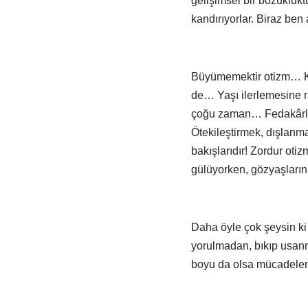
gelişimsel bir bozuklukt
kandırıyorlar. Biraz ben
Büyümemektir otizm… Ko
de… Yaşı ilerlemesine ra
çoğu zaman… Fedakârlıktı
Ötekileştirmek, dışlanma
bakışlarıdır! Zordur o
gülüyorken, gözyaşların
Daha öyle çok şeysin ki
yorulmadan, bıkıp usanma
boyu da olsa mücadelem