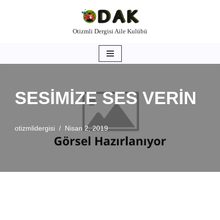
İçeriğe
Otizmli Dergisi Aile Kulübü
geç
SESİMİZE SES VERİN
otizmlidergisi
Nisan 2, 2019