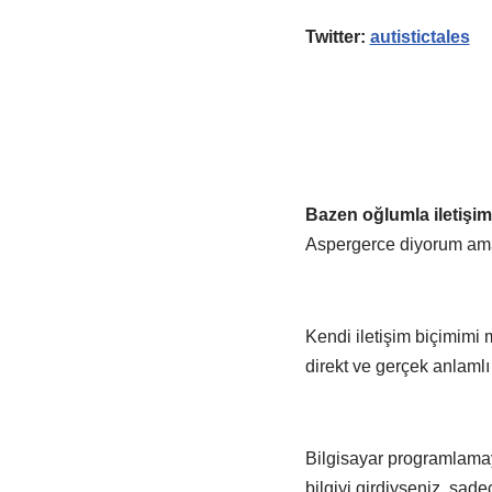
Twitter:
autistictales
Bazen oğlumla iletişim
Aspergerce diyorum ama
Kendi iletişim biçimimi 
direkt ve gerçek anlaml
Bilgisayar programlamay
bilgiyi girdiyseniz, sade