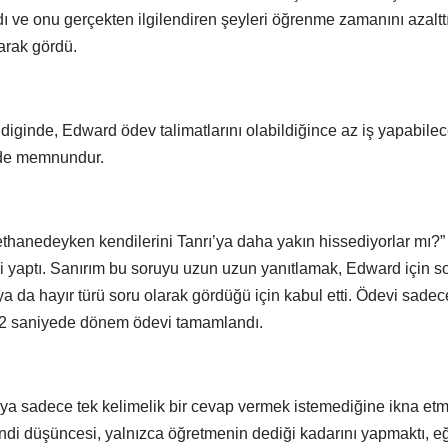
ı ve onu gerçekten ilgilendiren şeyleri öğrenme zamanını azaltt
arak gördü.
iginde, Edward ödev talimatlarını olabildiğince az iş yapabilec
de memnundur.
adethanedeyken kendilerini Tanrı’ya daha yakın hissediyorlar mı
 yaptı. Sanırım bu soruyu uzun uzun yanıtlamak, Edward için sor
 ya da hayır türü soru olarak gördüğü için kabul etti. Ödevi sad
. 2 saniyede dönem ödevi tamamlandı.
ya sadece tek kelimelik bir cevap vermek istemediğine ikna etm
di düşüncesi, yalnızca öğretmenin dediği kadarını yapmaktı, e