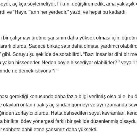
seydi, açıkça söylemeliydi. Fikrini değiştiremedik, ama yaklaşık
rdi ve “Hayır, Tanrı her yerdedir.” yazdı ve hepsi bu kadardı.
i bir çalışmayı üretme şansının daha yüksek olması için, öğretm
ararlı olurdu. Sadece birkaç satır daha olması, yardımcı olabilird
z” gibi. Soruyu şu şekilde de sorabilirdi. “Bazı insanlar dini bir
a yakın hissederler. Neden böyle hissediyor olabilirler? ” veya “İ
erinde ne demek istiyorlar?”
sı gerektiği konusunda daha fazla bilgi verilmiş olsa bile, bu 
ve olayları onların bakış açısından görmeyi ve aynı zamanda soy
iğinden zorlayıcı olurdu. Hatta bahsedilen soyut kavramları, ke
la birlikte, ödev yönergesi farklı bir şekilde düzenlenmiş olsayd
 sohbete dahil etme şansımız daha yüksekti.