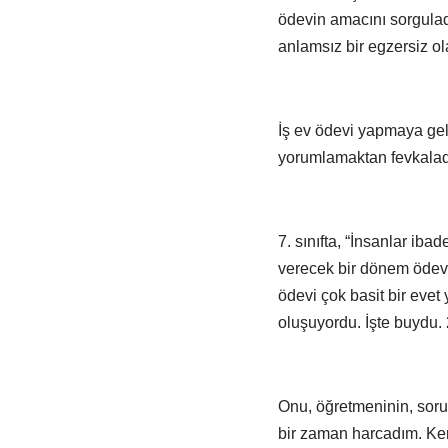
ödevin amacını sorgulad
anlamsız bir egzersiz ol
İş ev ödevi yapmaya geld
yorumlamaktan fevkala
7. sınıfta, “İnsanlar ib
verecek bir dönem ödevi
ödevi çok basit bir evet
oluşuyordu. İşte buydu
Onu, öğretmeninin, soru
bir zaman harcadım. Ken