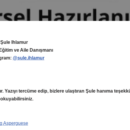
Şule Ihlamur
Eğitim ve Aile Danışmanı
agram:
@sule.ihlamur
r. Yazıyı tercüme edip, bizlere ulaştıran Şule hanıma teşekkürl
okuyabilirsiniz.
ng Asperguese