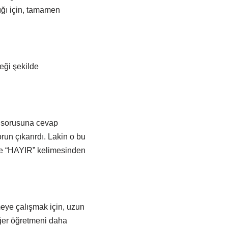
ığı için, tamamen
eği şekilde
?” sorusuna cevap
un çıkarırdı. Lakin o bu
ece “HAYIR” kelimesinden
eye çalışmak için, uzun
ğer öğretmeni daha