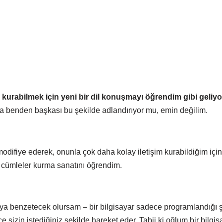
 kurabilmek için yeni bir dil konuşmayı öğrendim gibi geliyo
 benden başkası bu şekilde adlandırıyor mu, emin değilim.
modifiye ederek, onunla çok daha kolay iletişim kurabildiğim için,
ı cümleler kurma sanatını öğrendim.
a benzetecek olursam – bir bilgisayar sadece programlandığı ş
ce sizin istediğiniz şekilde hareket eder. Tabii ki oğlum bir bilgis