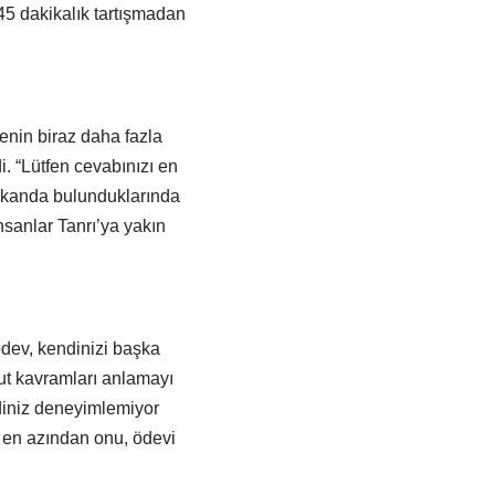
 45 dakikalık tartışmadan
enin biraz daha fazla
i. “Lütfen cevabınızı en
 mekanda bulunduklarında
nsanlar Tanrı’ya yakın
ödev, kendinizi başka
ut kavramları anlamayı
ndiniz deneyimlemiyor
ı, en azından onu, ödevi