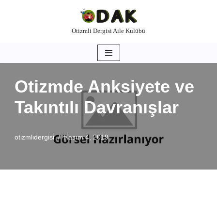
İçeriğe
Otizmli Dergisi Aile Kulübü
geç
Otizmde Anksiyete ve
Takıntılı Davranışlar
otizmlidergisi
Kasım 4, 2019