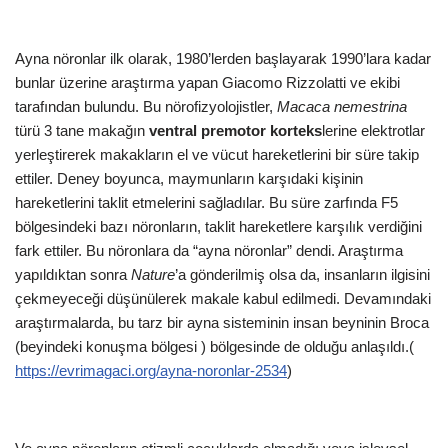
Ayna nöronlar ilk olarak, 1980’lerden başlayarak 1990’lara kadar
bunlar üzerine araştırma yapan Giacomo Rizzolatti ve ekibi
tarafından bulundu. Bu nörofizyolojistler,
Macaca nemestrina
türü 3 tane makağın
ventral premotor korteks
lerine elektrotlar
yerleştirerek makakların el ve vücut hareketlerini bir süre takip
ettiler. Deney boyunca, maymunların karşıdaki kişinin
hareketlerini taklit etmelerini sağladılar. Bu süre zarfında F5
bölgesindeki bazı nöronların, taklit hareketlere karşılık verdiğini
fark ettiler. Bu nöronlara da “ayna nöronlar” dendi. Araştırma
yapıldıktan sonra
Nature
’a gönderilmiş olsa da, insanların ilgisini
çekmeyeceği düşünülerek makale kabul edilmedi. Devamındaki
araştırmalarda, bu tarz bir ayna sisteminin insan beyninin Broca
(beyindeki konuşma bölgesi ) bölgesinde de olduğu anlaşıldı.(
https://evrimagaci.org/ayna-noronlar-2534
)