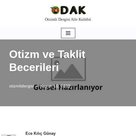
İçeriğe
Otizmli Dergisi Aile Kulübü
geç
Otizm ve Taklit
Becerileri
otizmlidergisi
Kasım 10, 2019
Ece Kılıç Günay