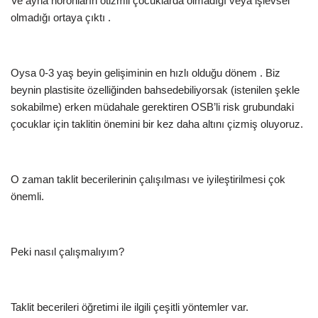
Ve ayna nöronların otizmli çocuklarda olmadığı veya işlevsel
olmadığı ortaya çıktı .
Oysa 0-3 yaş beyin gelişiminin en hızlı olduğu dönem . Biz
beynin plastisite özelliğinden bahsedebiliyorsak (istenilen şekle
sokabilme) erken müdahale gerektiren OSB’li risk grubundaki
çocuklar için taklitin önemini bir kez daha altını çizmiş oluyoruz.
O zaman taklit becerilerinin çalışılması ve iyileştirilmesi çok
önemli.
Peki nasıl çalışmalıyım?
Taklit becerileri öğretimi ile ilgili çeşitli yöntemler var.