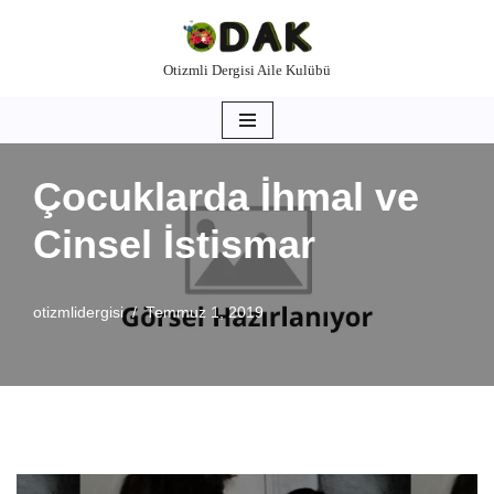
İçeriğe
Otizmli Dergisi Aile Kulübü
geç
Çocuklarda İhmal ve
Cinsel İstismar
otizmlidergisi
Temmuz 1, 2019