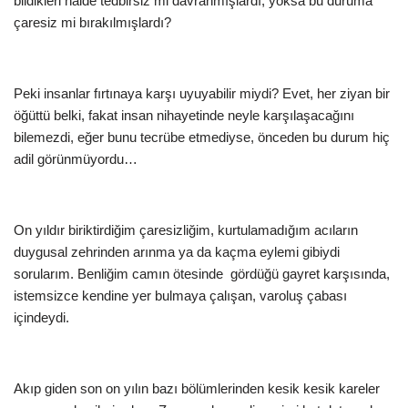
bildikleri halde tedbirsiz mi davranmışlardı, yoksa bu duruma
çaresiz mi bırakılmışlardı?
Peki insanlar fırtınaya karşı uyuyabilir miydi? Evet, her ziyan bir
öğüttü belki, fakat insan nihayetinde neyle karşılaşacağını
bilemezdi, eğer bunu tecrübe etmediyse, önceden bu durum hiç
adil görünmüyordu…
On yıldır biriktirdiğim çaresizliğim, kurtulamadığım acıların
duygusal zehrinden arınma ya da kaçma eylemi gibiydi
sorularım. Benliğim camın ötesinde gördüğü gayret karşısında,
istemsizce kendine yer bulmaya çalışan, varoluş çabası
içindeydi.
Akıp giden son on yılın bazı bölümlerinden kesik kesik kareler