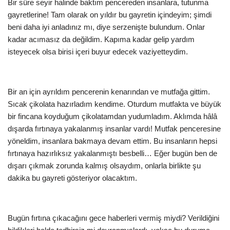
Bir süre seyir halinde baktım pencereden insanlara, tutunma
gayretlerine! Tam olarak on yıldır bu gayretin içindeyim; şimdi
beni daha iyi anladınız mı, diye serzenişte bulundum. Onlar
kadar acımasız da değildim. Kapıma kadar gelip yardım
isteyecek olsa birisi içeri buyur edecek vaziyetteydim.
Bir an için ayrıldım pencerenin kenarından ve mutfağa gittim.
Sıcak çikolata hazırladım kendime. Oturdum mutfakta ve büyük
bir fincana koyduğum çikolatamdan yudumladım. Aklımda hâlâ
dışarda fırtınaya yakalanmış insanlar vardı! Mutfak penceresine
yöneldim, insanlara bakmaya devam ettim. Bu insanların hepsi
fırtınaya hazırlıksız yakalanmıştı besbelli… Eğer bugün ben de
dışarı çıkmak zorunda kalmış olsaydım, onlarla birlikte şu
dakika bu gayreti gösteriyor olacaktım.
Bugün fırtına çıkacağını gece haberleri vermiş miydi? Verildiğini