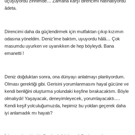
uçuşuyordu zihnimde… Zamana karşı direncimi hatırlatıyordu
âdeta.
Direncimi daha da güçlendirmek için mutfaktan çıkıp kızımın
odasına yöneldim. Deniz’ime baktım, uyuyordu hâlâ… Çok
masumdu uyurken ve uyanıkken de hep böyleydi. Bana
emanetti !
Deniz doğduktan sonra, ona dünyayı anlatmayı planlıyordum.
Olması gerektiği gibi. Gerisini yorumlanmasını hayal gücüne ve
kendi benliğini oluşturma yolundaki keşfine bırakacaktım. Böyle
olmalıydı! Yaşayacak, deneyimleyecek, yorumlayacaktı….
Kendi keşif yolculuğumuzda, hepimiz bu yoldan geçerek daha
iyi anlamadık mı hayatı?