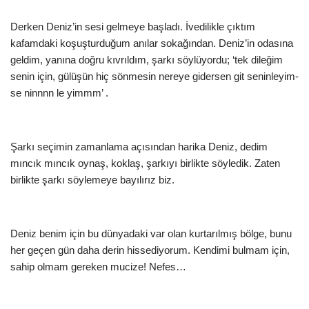
Derken Deniz’in sesi gelmeye başladı. İvedilikle çıktım
kafamdaki koşuşturduğum anılar sokağından. Deniz’in odasına
geldim, yanına doğru kıvrıldım, şarkı söylüyordu; ‘tek dileğim
senin için, gülüşün hiç sönmesin nereye gidersen git seninleyim-
se ninnnn le yimmm’ .
Şarkı seçimin zamanlama açısından harika Deniz, dedim
mıncık mıncık oynaş, koklaş, şarkıyı birlikte söyledik. Zaten
birlikte şarkı söylemeye bayılırız biz.
Deniz benim için bu dünyadaki var olan kurtarılmış bölge, bunu
her geçen gün daha derin hissediyorum. Kendimi bulmam için,
sahip olmam gereken mucize! Nefes…